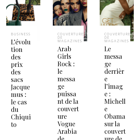
BUSINESS
COUVERTURES
COUVERTURES
DE
DE
L’évolu
MAGAZINES
MAGAZINES
Arab
Le
tion
Girls
messa
des
Rock :
ge
prix
le
derrièr
des
messa
e
sacs
ge
l’imag
Jacque
puissa
e :
mus :
nt de la
Michell
le cas
couvert
e
du
ure
Obama
Chiqui
Vogue
sur la
to
Arabia
couvert
de
ure de