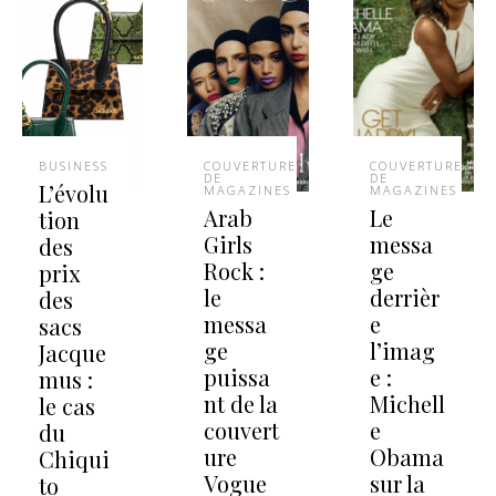
BUSINESS
COUVERTURES
COUVERTURES
DE
DE
L’évolu
MAGAZINES
MAGAZINES
Arab
Le
tion
Girls
messa
des
Rock :
ge
prix
le
derrièr
des
messa
e
sacs
ge
l’imag
Jacque
puissa
e :
mus :
nt de la
Michell
le cas
couvert
e
du
ure
Obama
Chiqui
Vogue
sur la
to